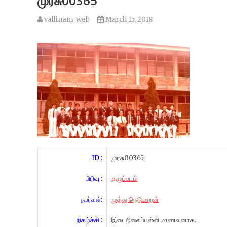
முரசு00365
vallinam_web
March 15, 2018
ID :
முரசு00365
பிரிவு :
குழுப்படம்
நபர்கள்:
முத்து நெடுமாறன்
நிகழ்ச்சி :
இடைநிலைப்பள்ளி மாணவனாக.