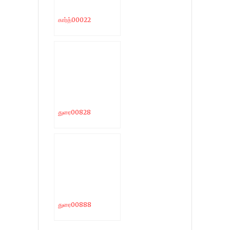
கார்த்00022
துரை00828
துரை00888