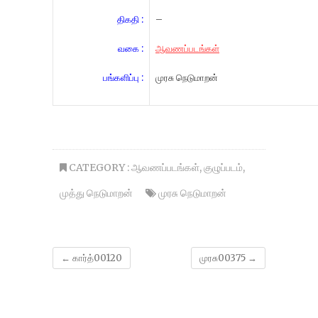
திகதி :
–
வகை :
ஆவணப்படங்கள்
பங்களிப்பு :
முரசு நெடுமாறன்
CATEGORY :
ஆவணப்படங்கள்
,
குழுப்படம்
,
முத்து நெடுமாறன்
முரசு நெடுமாறன்
←
கார்த்00120
முரசு00375
→