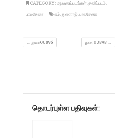
CATEGORY :
ஆவணப்படங்கள்
,
தனிப்படம்
,
பாலசேனா
எம். துரைராஜ்
,
பாலசேனா
←
துரை00896
துரை00898
→
தொடர்புள்ள பதிவுகள்: