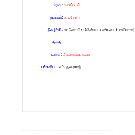
பிரிவு :
தனிப்படம்
நபர்கள்:
பாலசேனா
நிகழ்ச்சி :
வானொலி 6 (மின்னல் பண்பலை) பணியாளர்
திகதி :
–
வகை :
ஆவணப்படங்கள்
பங்களிப்பு :
எம். துரைராஜ்