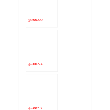
ஜீவா00200
ஜீவா00224
ஜீவா00232