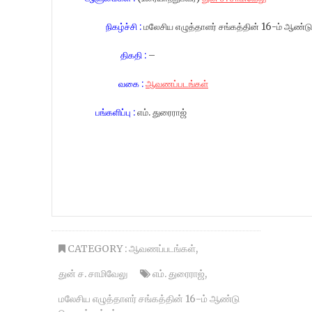
நிகழ்ச்சி :
மலேசிய எழுத்தாளர் சங்கத்தின் 16-ம் ஆண்டு
திகதி :
–
வகை :
ஆவணப்படங்கள்
பங்களிப்பு :
எம். துரைராஜ்
CATEGORY :
ஆவணப்படங்கள்
,
துன் ச. சாமிவேலு
எம். துரைராஜ்
,
மலேசிய எழுத்தாளர் சங்கத்தின் 16-ம் ஆண்டு