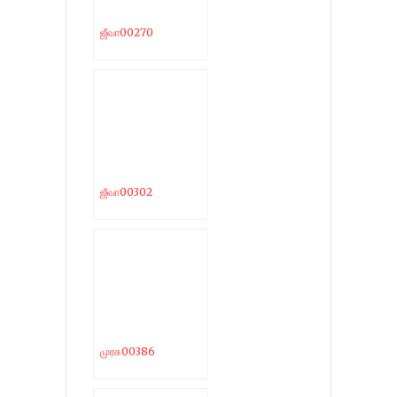
ஜீவா00270
ஜீவா00302
முரசு00386