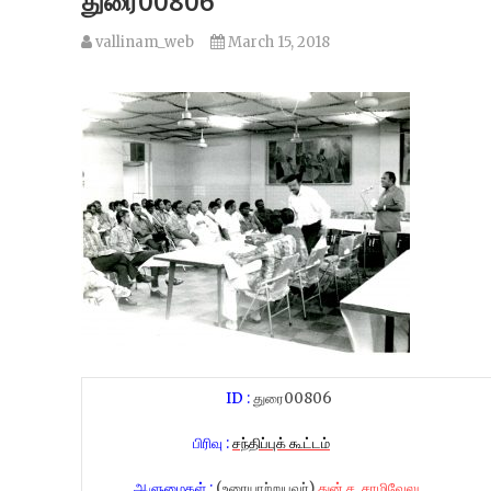
துரை00806
vallinam_web
March 15, 2018
ID :
துரை00806
பிரிவு :
சந்திப்புக் கூட்டம்
ஆளுமைகள் :
(உரையாற்றுபவர்)
துன் ச. சாமிவேலு