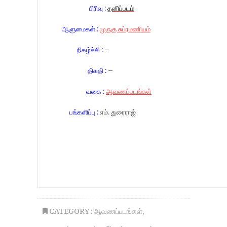
பிரிவு :
தனிப்படம்
ஆளுமைகள் :
முருகு சுப்ரமணியம்
நிகழ்ச்சி :
–
திகதி :
–
வகை :
ஆவணப்படங்கள்
பங்களிப்பு :
எம். துரைராஜ்
CATEGORY :
ஆவணப்படங்கள்
,