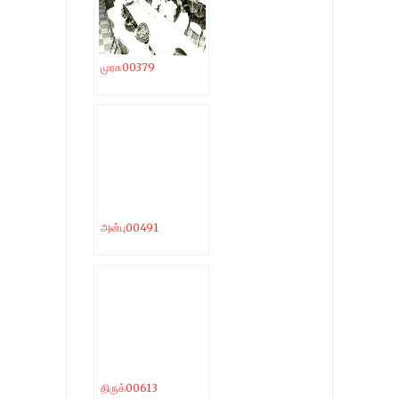
முரசு00379
அன்பு00491
திருக்00613