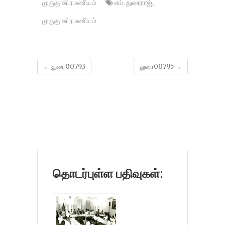
முருகு சுப்ரமணியம்
எம். துரைராஜ்
,
முருகு சுப்ரமணியம்
←
துரை00793
துரை00795
→
தொடர்புள்ள பதிவுகள்: