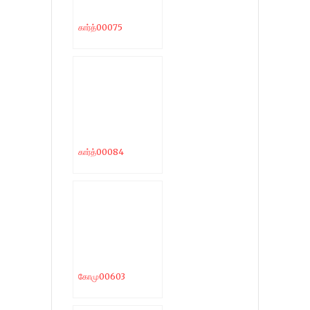
கார்த்00075
கார்த்00084
கோமு00603