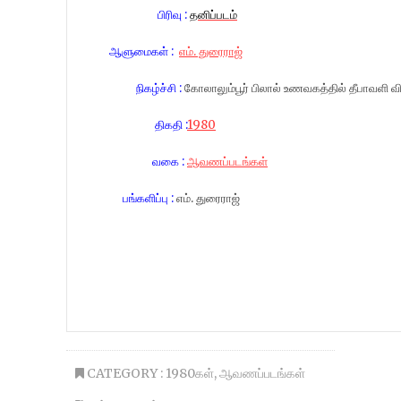
பிரிவு :
தனிப்படம்
ஆளுமைகள் :
எம். துரைராஜ்
நிகழ்ச்சி :
கோலாலும்பூர் பிலால் உணவகத்தில் தீபாவளி விர
திகதி :
1980
வகை :
ஆவணப்படங்கள்
பங்களிப்பு :
எம். துரைராஜ்
CATEGORY :
1980கள்
,
ஆவணப்படங்கள்