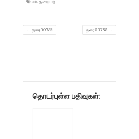
எம். துரைராஜ்
←
துரை00785
துரை00788
→
தொடர்புள்ள பதிவுகள்: