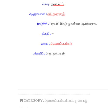
பிரிவு :
தனிப்படம்
ஆளுமைகள் :
எம். துரைராஜ்
நிகழ்ச்சி : ‘
உதயம்’ இதழ் முதன்மை ஆசிரியராக.
திகதி :
–
வகை :
ஆவணப்படங்கள்
பங்களிப்பு :
எம். துரைராஜ்
CATEGORY :
ஆவணப்படங்கள்
,
எம். துரைராஜ்