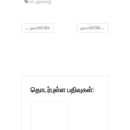
எம். துரைராஜ்
←
துரை00784
துரை00786
→
தொடர்புள்ள பதிவுகள்: