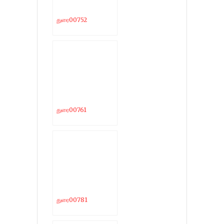
துரை00752
துரை00761
துரை00781