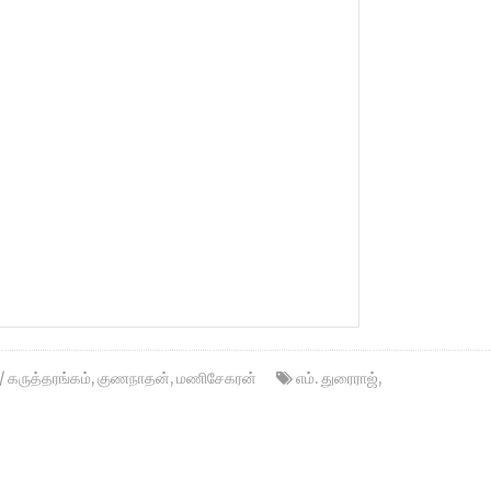
 / கருத்தரங்கம்
,
குணநாதன்
,
மணிசேகரன்
எம். துரைராஜ்
,