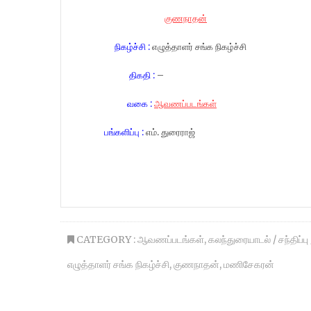
குணநாதன்
நிகழ்ச்சி :
எழுத்தாளர் சங்க நிகழ்ச்சி
திகதி :
–
வகை :
ஆவணப்படங்கள்
பங்களிப்பு :
எம். துரைராஜ்
CATEGORY :
ஆவணப்படங்கள்
,
கலந்துரையாடல் / சந்திப்பு
எழுத்தாளர் சங்க நிகழ்ச்சி
,
குணநாதன்
,
மணிசேகரன்