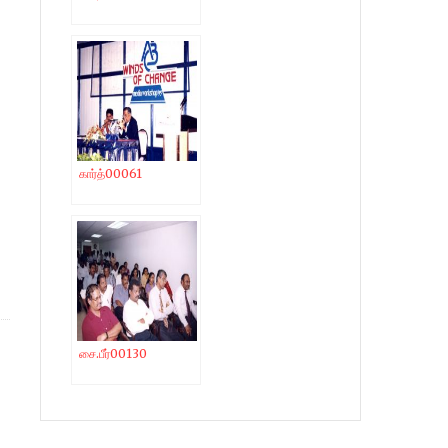
கார்த்00061
சை.பீர்00130