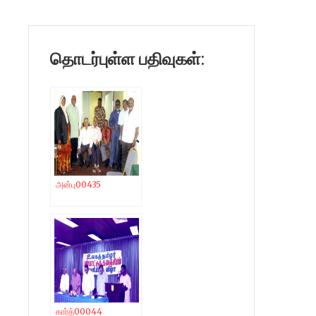
தொடர்புள்ள பதிவுகள்:
அன்பு00435
கார்த்00044