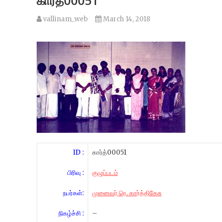
கார்த்00051
vallinam_web
March 14, 2018
ID :
கார்த்00051
பிரிவு :
குழுப்படம்
நபர்கள்:
முனைவர் ரெ. கார்த்திகேசு
நிகழ்ச்சி :
–