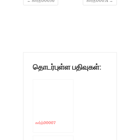
←
கார்த்00036
கார்த்00051
→
தொடர்புள்ள பதிவுகள்:
கார்த்00007