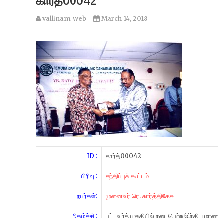
கார்த்00042
vallinam_web
March 14, 2018
ID :
கார்த்00042
பிரிவு :
சந்திப்புக் கூட்டம்
நபர்கள்:
முனைவர் ரெ. கார்த்திகேசு
நிகழ்ச்சி :
பட்டவர்த் பகுதியில் நடைபெற்ற இந்திய மா