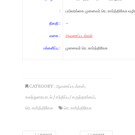
:
பயிலரங்கை முனைவர் ரெ. கார்த்திகேசு வழ
திகதி :
–
வகை :
ஆவணப்படங்கள்
பங்களிப்பு :
முனைவர் ரெ. கார்த்திகேசு
CATEGORY :
ஆவணப்படங்கள்
,
கலந்துரையாடல் / சந்திப்பு / கருத்தரங்கம்
,
ரெ. கார்த்திகேசு
ரெ. கார்த்திகேசு