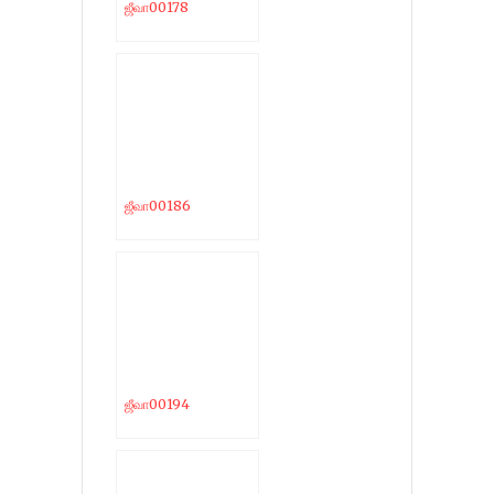
ஜீவா00178
ஜீவா00186
ஜீவா00194