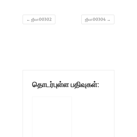
←
ஜீவா00302
ஜீவா00304
→
தொடர்புள்ள பதிவுகள்: