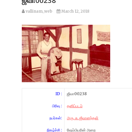
ஜீவா00238
vallinam_web
March 12, 2018
ID :
ஜீவா00238
பிரிவு :
தனிப்படம்
நபர்கள்:
அரு. சு. ஜீவானந்தன்
நிகழ்ச்சி :
ஷேம்பியரின் அறை