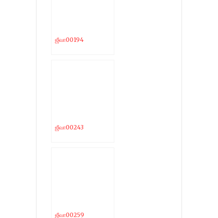
ஜீவா00194
ஜீவா00243
ஜீவா00259