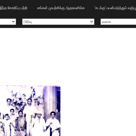
இந்த சேகரிப்பு பற்றி
எங்கள் முயற்சிக்கு ஆதரவளிக்க
‘சடக்கு’ பயன்படுத்தும் வழ