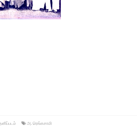
தனிப்படம்
அ. ரெங்கசாமி