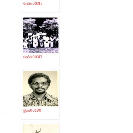
ரெங்க00315
ரெங்க00317
ஜீவா00180