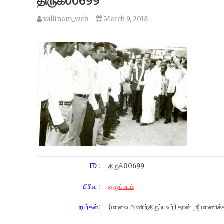
திருக்00699
vallinam_web
March 9, 2018
ID :
திருக்00699
பிரிவு :
குழுப்படம்
நபர்கள்:
(மாலை அணிந்திருப்பவர்) தான் ஶ்ரீ மாணிக