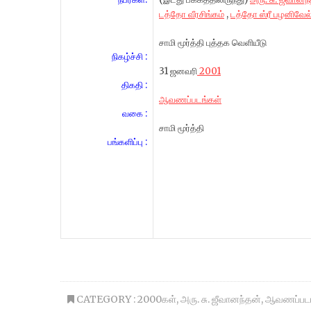
டத்தோ வீரசிங்கம்
,
டத்தோ ஸ்ரீ பழனிவேல
சாமி மூர்த்தி புத்தக வெளியீடு
நிகழ்ச்சி :
31 ஜனவரி
2001
திகதி :
ஆவணப்படங்கள்
வகை :
சாமி மூர்த்தி
பங்களிப்பு :
CATEGORY :
2000கள்
,
அரு. சு. ஜீவானந்தன்
,
ஆவணப்படங