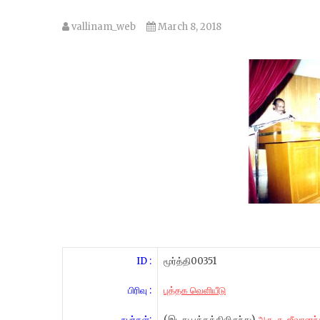
vallinam_web
March 8, 2018
ID :
மூர்த்தி00351
பிரிவு :
புத்தக வெளியீடு
நபர்கள்:
(இடது பக்கத்திலிருந்து)
அரு. சு. ஜீவானந