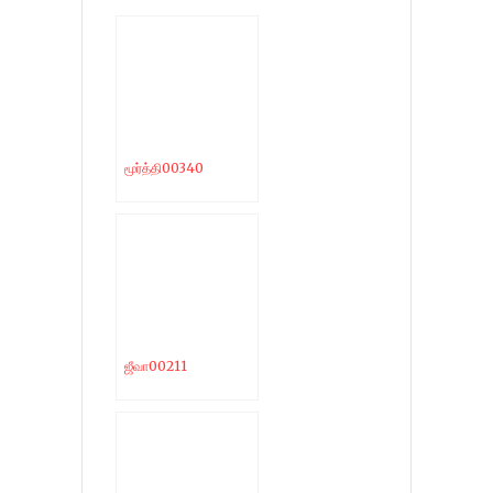
மூர்த்தி00340
ஜீவா00211