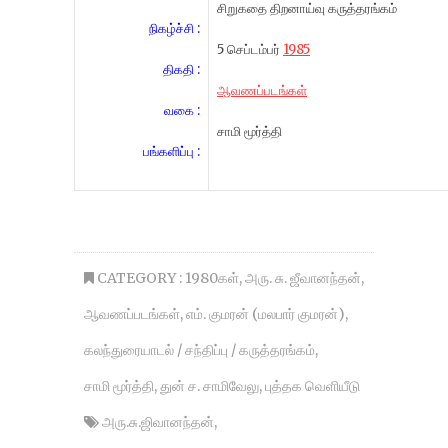
சிறுகதை திறனாய்வு கருத்தரங்கம்
நிகழ்ச்சி :
5 செப்டம்பர்
1985
திகதி :
ஆவணப்படங்கள்
வகை :
சாமி மூர்த்தி
பங்களிப்பு :
CATEGORY :
1980கள்
,
அரு. சு. ஜீவானந்தன்
,
ஆவணப்படங்கள்
,
எம். குமரன் (மலபார் குமரன்)
,
கலந்துரையாடல் / சந்திப்பு / கருத்தரங்கம்
,
சாமி மூர்த்தி
,
துன் ச. சாமிவேலு
,
புத்தக வெளியீடு
அரு.சு.ஜிவானந்தன்
,