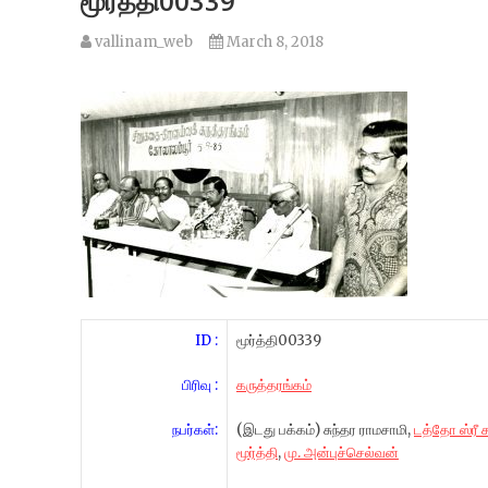
மூர்த்தி00339
vallinam_web
March 8, 2018
ID :
மூர்த்தி00339
பிரிவு :
கருத்தரங்கம்
நபர்கள்:
(இடது பக்கம்) சுந்தர ராமசாமி,
டத்தோ ஸ்ரீ 
மூர்த்தி
,
மு. அன்புச்செல்வன்