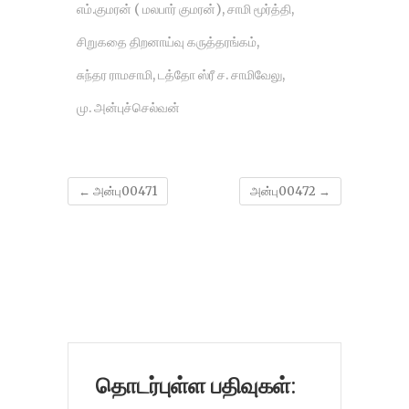
எம்.குமரன் ( மலபார் குமரன்)
,
சாமி மூர்த்தி
,
சிறுகதை திறனாய்வு கருத்தரங்கம்
,
சுந்தர ராமசாமி
,
டத்தோ ஸ்ரீ ச. சாமிவேலு
,
மு. அன்புச்செல்வன்
←
அன்பு00471
அன்பு00472
→
தொடர்புள்ள பதிவுகள்: