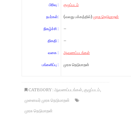
பிரிவு :
குழுப்படம்
நபர்கள்:
(வலது பக்கத்தில்)
முரசு நெடுமாறன்
நிகழ்ச்சி :
–
திகதி :
–
வகை :
ஆவணப்படங்கள்
பங்களிப்பு :
முரசு நெடுமாறன்
CATEGORY :
ஆவணப்படங்கள்
,
குழுப்படம்
,
முனைவர் முரசு நெடுமாறன்
முரசு நெடுமாறன்