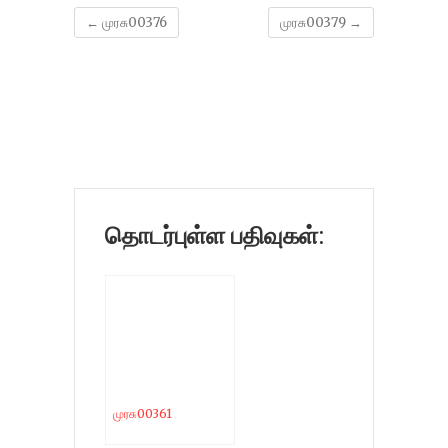
←
முரசு00376
முரசு00379
→
தொடர்புள்ள பதிவுகள்:
முரசு00361