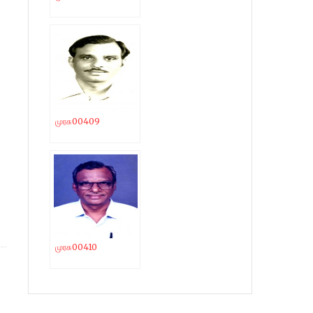
முரசு00409
முரசு00410