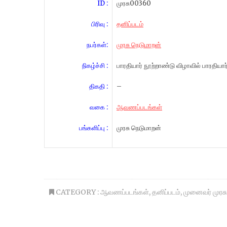
ID :
முரசு00360
பிரிவு :
தனிப்படம்
நபர்கள்:
முரசு நெடுமாறன்
நிகழ்ச்சி :
பாரதியார் நூற்றாண்டு விழாவில் பாரதியார்
திகதி :
–
வகை :
ஆவணப்படங்கள்
பங்களிப்பு :
முரசு நெடுமாறன்
CATEGORY :
ஆவணப்படங்கள்
,
தனிப்படம்
,
முனைவர் முரச