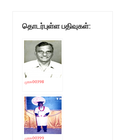
தொடர்புள்ள பதிவுகள்:
முரசு00398
முரசு00399