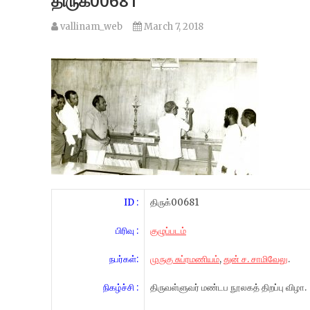
திருக்00681
vallinam_web
March 7, 2018
ID :
திருக்00681
பிரிவு :
குழுப்படம்
நபர்கள்:
முருகு சுப்ரமணியம்
,
துன் ச. சாமிவேலு
.
நிகழ்ச்சி :
திருவள்ளுவர் மண்டப நூலகத் திறப்பு விழா.