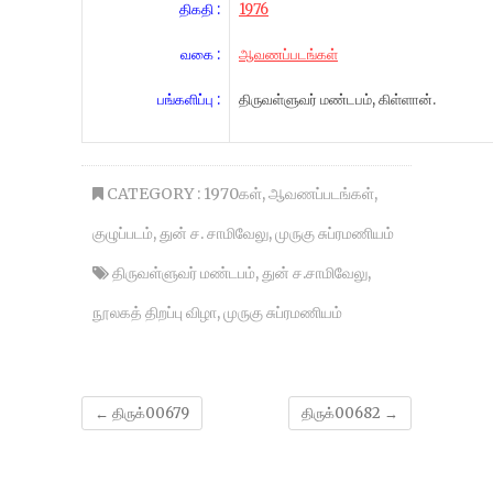
திகதி :
1976
வகை :
ஆவணப்படங்கள்
பங்களிப்பு :
திருவள்ளுவர் மண்டபம், கிள்ளான்.
CATEGORY :
1970கள்
,
ஆவணப்படங்கள்
,
குழுப்படம்
,
துன் ச. சாமிவேலு
,
முருகு சுப்ரமணியம்
திருவள்ளுவர் மண்டபம்
,
துன் ச.சாமிவேலு
,
நூலகத் திறப்பு விழா
,
முருகு சுப்ரமணியம்
←
திருக்00679
திருக்00682
→