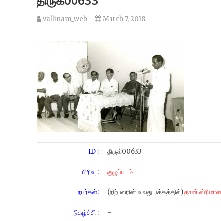
திருக்00633
vallinam_web
March 7, 2018
ID :
திருக்00633
பிரிவு :
குழுப்படம்
நபர்கள்:
(நிற்பவரின் வலது பக்கத்தில்)
தான் ஸ்ரீ மா
நிகழ்ச்சி :
–