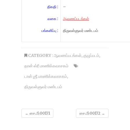
திகதி :
–
வகை :
ஆவணப்படங்கள்
பங்களிப்பு :
திருவள்ளுவர் மண்டபம்
CATEGORY :
ஆவணப்படங்கள்
,
குழுப்படம்
,
தான் ஸ்ரீ மாணிக்கவாசகம்
டான் ஶ்ரீ மாணிக்கவாசகம்
,
திருவள்ளுவர் மண்டபம்
←
சை.பீர்00171
சை.பீர்00172
→