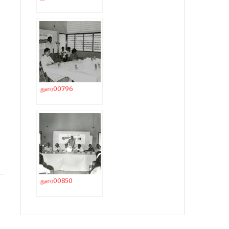
துரை00796
துரை00850