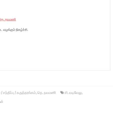
தெ. நவமணி
வழங்கும் நிகழ்ச்சி.
 சந்திப்பு / கருத்தரங்கம்
,
தெ. நவமணி
சி. வடிவேலு
,
வன்