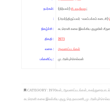
நபர்கள்:
(நிற்பவர்)
சி. வடிவேலு
;
:
(அமர்ந்திருப்பவர் -வலப்பக்கம் கடைசி)
நிகழ்ச்சி :
சுடரொளி கலை இலக்கிய குழுவின் சீருடை 
திகதி :
1973
வகை :
ஆவணப்படங்கள்
பங்களிப்பு :
மு. அன்புச்செல்வன்
CATEGORY :
1970கள்
,
ஆவணப்படங்கள்
,
கலந்துரையாடல் /
சுடரொளி கலை இலக்கிய குழு
,
தெ.நவமணி
,
மு. அன்புச்செல்