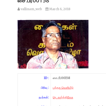
சை.பீர்00158
vallinam_web
March 6, 2018
ID :
சை.பீர்00158
பிரிவு :
புத்தக வெளியீடு
நபர்கள்:
ரெ. கார்த்திகேசு