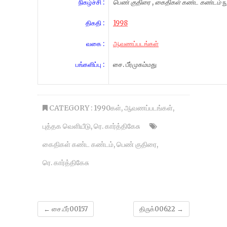
நிகழ்ச்சி :
பெண் குதிரை
,
கைதிகள் கண்ட கண்டம்
நூ
திகதி :
1998
வகை :
ஆவணப்படங்கள்
பங்களிப்பு :
சை. பீர்முகம்மது
CATEGORY :
1990கள்
,
ஆவணப்படங்கள்
,
புத்தக வெளியீடு
,
ரெ. கார்த்திகேசு
கைதிகள் கண்ட கண்டம்
,
பெண் குதிரை
,
ரெ. கார்த்திகேசு
←
சை.பீர்00157
திருக்00622
→