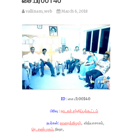
சை.பீர்00140
vallinam_web
March 6, 2018
ID :
சை.பீர்00140
பிரிவு :
நாடகச் சந்திப்புக்கூட்டம்
நபர்கள்:
காரைக்கிழார்
, வித்யாசாகர்,
ரெ. சண்முகம்
, நிஷா,