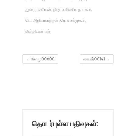
துரைமுணியன்
,
நிஷா
,
மலேசிய நாடகம்
,
மெ. அறிவானந்தன்
,
ரெ. சண்முகம்
,
வித்தியாசாகர்
←
கோமு00600
சை.பீர்00141
→
தொடர்புள்ள பதிவுகள்: