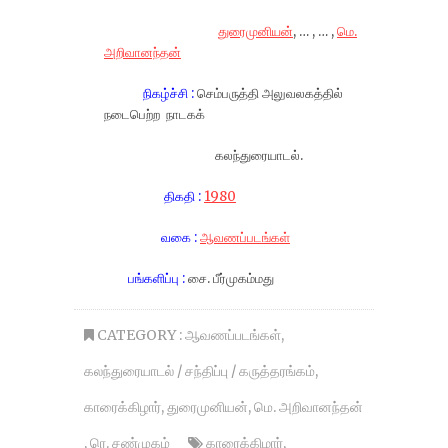
துரைமுனியன்
, … , … ,
மெ.
அறிவானந்தன்
நிகழ்ச்சி :
செம்பருத்தி அலுவலகத்தில்
நடைபெற்ற நாடகக்
கலந்துரையாடல்.
திகதி :
1980
வகை :
ஆவணப்படங்கள்
பங்களிப்பு :
சை. பீர்முகம்மது
CATEGORY :
ஆவணப்படங்கள்
,
கலந்துரையாடல் / சந்திப்பு / கருத்தரங்கம்
,
காரைக்கிழார்
,
துரைமுனியன்
,
மெ. அறிவானந்தன்
,
ரெ. சண்முகம்
காரைக்கிழார்
,