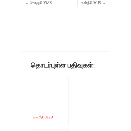
←
கோமு00588
கார்த்00019
→
தொடர்புள்ள பதிவுகள்:
சை.பீர்00128