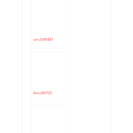
சை.பீர்00147
கோபு00725