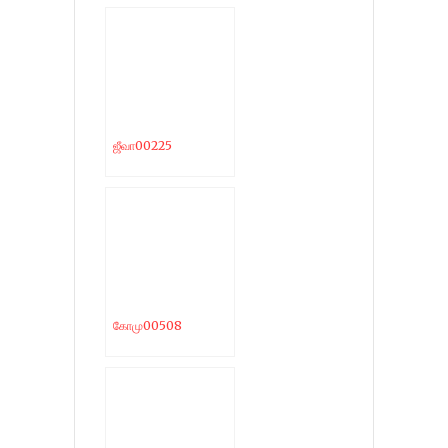
ஜீவா00225
கோமு00508