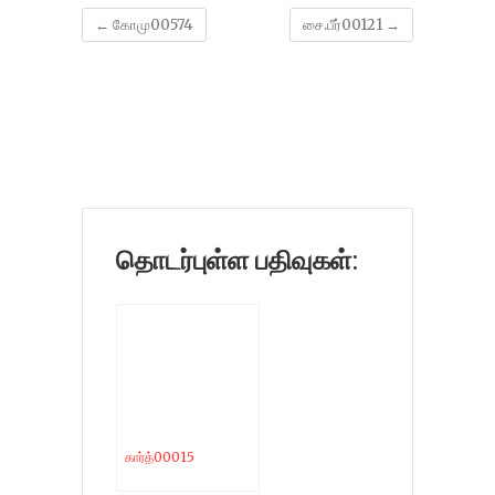
←
கோமு00574
சை.பீர்00121
→
தொடர்புள்ள பதிவுகள்:
கார்த்00015