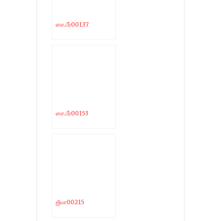
சை.பீர்00137
சை.பீர்00153
ஜீவா00215