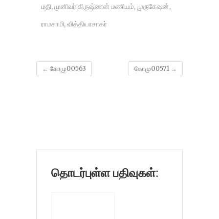
மதி
,
முனிவர் கிருஷ்ணன் மணியம்
,
முருகேஷன்
,
ராமசாமி
,
வித்தியாசாகர்
←
கோமு00563
கோமு00571
→
தொடர்புள்ள பதிவுகள்: