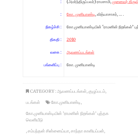
:
(அமர்ந்திருப்பவர்) ராமசாமி,
முனைவர் கிரு
:
கோ. முனியாண்டி
, வித்யாசாகர், … .
நிகழ்ச்சி :
கோ.முனியாண்டியின் ‘ராமனின் நிறங்கள்’ பு
திகதி :
2010
வகை :
ஆவணப்படங்கள்
பங்களிப்பு :
கோ. முனியாண்டி
CATEGORY :
ஆவணப்படங்கள்
,
குழுப்படம்
,
படங்கள்
கோ.முனியாண்டி
,
கோ.முனியான்டியின் ‘ராமனின் நிறங்கள்’ புத்தக
வெளியீடு
,
சம்பந்தன் சின்னைய்யா
,
சாந்தா காளியப்பன்
,