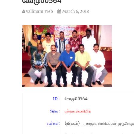
கோமு00564
vallinam_web
March 6, 2018
ID :
கோமு00564
பிரிவு :
புத்தக வெளியீடு
நபர்கள்:
(நிற்பவர்) … , சாந்தா காளியப்பன், முருகேஷ