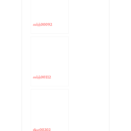
கார்த்00092
கார்த்00112
ஜீவா00202