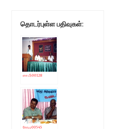
தொடர்புள்ள பதிவுகள்:
சை.பீர்00128
கோமு00545