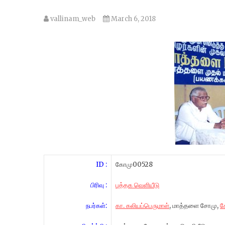
vallinam_web
March 6, 2018
ID :
கோமு00528
பிரிவு :
புத்தக வெளியீடு
நபர்கள்:
கா. கலியப்பெருமாள்
, மாத்தளை சோமு,
க