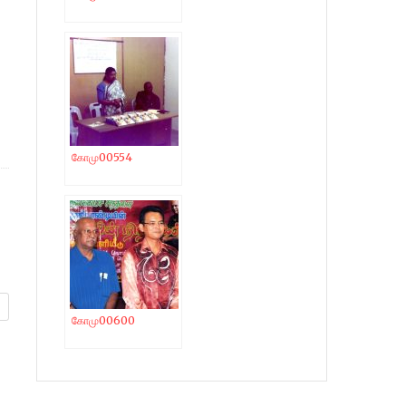
கோமு00554
கோமு00600