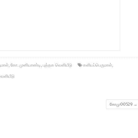
ுமாள்
,
கோ. முனியாண்டி
,
புத்தக வெளியீடு
களியப்பெருமாள்
,
ெளியீடு
கோமு00529
→