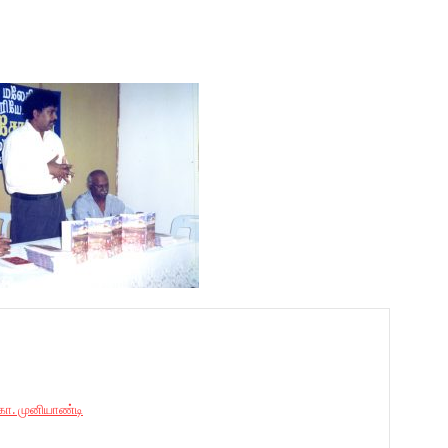
ோ. முனியாண்டி