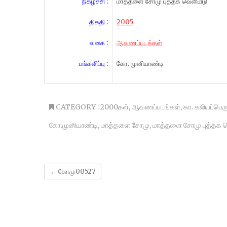
நிகழ்ச்சி :
மாத்தளை சோமு புத்தக வெளியீடு
திகதி :
2005
வகை :
ஆவணப்படங்கள்
பங்களிப்பு :
கோ. முனியாண்டி
CATEGORY :
2000கள்
,
ஆவணப்படங்கள்
,
கா. கலியப்பெர
கோ.முனியாண்டி
,
மாத்தளை சோமு
,
மாத்தளை சோமு புத்தக வ
←
கோமு00527