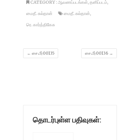
CATEGORY :
ஆவணப்படங்கள்
,
தனிப்படம்
,
மைதீ. சுல்தான்
மைதீ. சுல்தான்
,
ரெ. கார்த்திகேசு
←
சை.பீர்00135
சை.பீர்00136
→
தொடர்புள்ள பதிவுகள்: