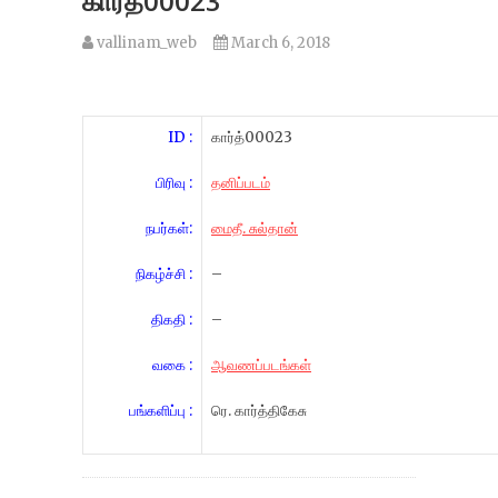
கார்த்00023
vallinam_web
March 6, 2018
ID :
கார்த்00023
பிரிவு :
தனிப்படம்
நபர்கள்:
மைதீ. சுல்தான்
நிகழ்ச்சி :
–
திகதி :
–
வகை :
ஆவணப்படங்கள்
பங்களிப்பு :
ரெ. கார்த்திகேசு