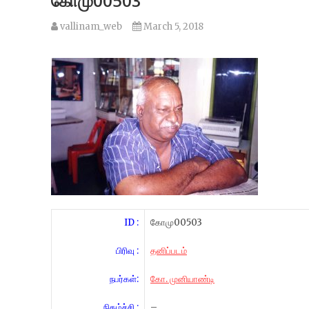
கோமு00503
vallinam_web
March 5, 2018
ID :
கோமு00503
பிரிவு :
தனிப்படம்
நபர்கள்:
கோ. முனியாண்டி
நிகழ்ச்சி :
–