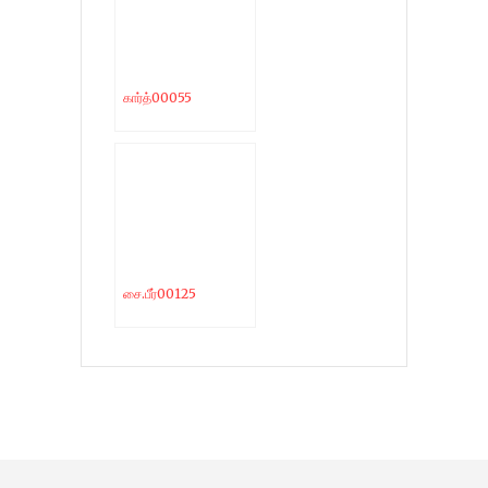
கார்த்00055
சை.பீர்00125