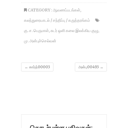
CATEGORY :
ஆவணப்படங்கள்
,
கலந்துரையாடல் / சந்திப்பு / கருத்தரங்கம்
கு. ச. பெருமாள்
,
சுடர் ஒளி கலை இலக்கிய குழு
,
மு. அன்புச்செல்வன்
←
கார்த்00003
அன்பு00493
→
தொடர்புள்ள பதிவுகள்: