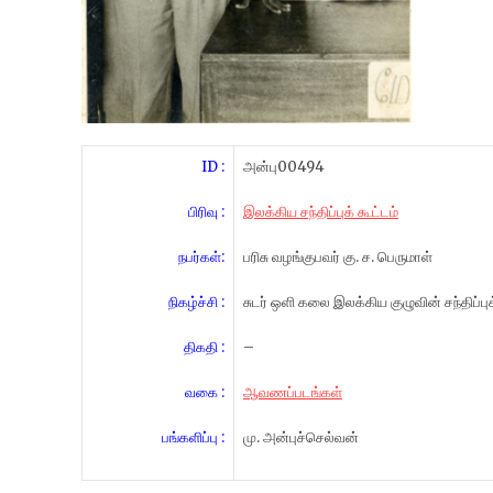
ID :
அன்பு00494
பிரிவு :
இலக்கிய சந்திப்புக் கூட்டம்
நபர்கள்:
பரிசு வழங்குபவர் கு. ச. பெருமாள்
நிகழ்ச்சி :
சுடர் ஒளி கலை இலக்கிய குழுவின் சந்திப்புக்
திகதி :
–
வகை :
ஆவணப்படங்கள்
பங்களிப்பு :
மு. அன்புச்செல்வன்