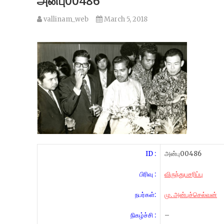
அன்பு00486
vallinam_web
March 5, 2018
ID :
அன்பு00486
பிரிவு :
விருந்துபசரிப்பு
நபர்கள்:
மு. அன்புச்செல்வன்
நிகழ்ச்சி :
–