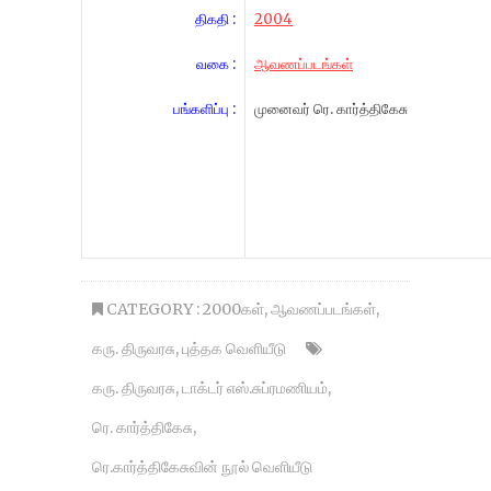
திகதி :
2004
வகை :
ஆவணப்படங்கள்
பங்களிப்பு :
முனைவர் ரெ. கார்த்திகேசு
CATEGORY :
2000கள்
,
ஆவணப்படங்கள்
,
கரு. திருவரசு
,
புத்தக வெளியீடு
கரு. திருவரசு
,
டாக்டர் எஸ்.சுப்ரமணியம்
,
ரெ. கார்த்திகேசு
,
ரெ.கார்த்திகேசுவின் நூல் வெளியீடு