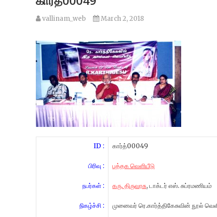
கார்த்00049
vallinam_web
March 2, 2018
ID :
கார்த்00049
பிரிவு :
புத்தக வெளியீடு
நபர்கள் :
கரு. திருவரசு
, டாக்டர் எஸ். சுப்ரமணியம்
நிகழ்ச்சி :
முனைவர் ரெ.கார்த்திகேசுவின் நூல் வெளி