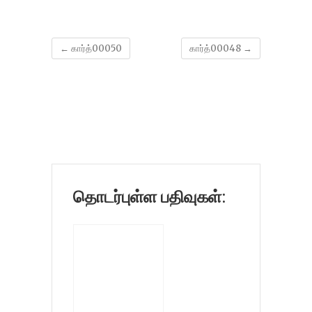
←
கார்த்00050
கார்த்00048
→
தொடர்புள்ள பதிவுகள்: