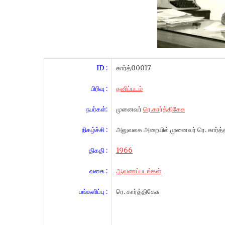
ID :
கார்த்00017
பிரிவு :
தனிப்படம்
நபர்கள்:
முனைவர்
ரெ.கார்த்திகேசு
நிகழ்ச்சி :
அலுவலக அறையில் முனைவர் ரெ. கார்த்த
திகதி :
1966
வகை :
ஆவணப்படங்கள்
பங்களிப்பு :
ரெ. கார்த்திகேசு