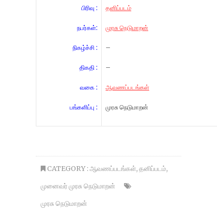
பிரிவு :
தனிப்படம்
நபர்கள்:
முரசு நெடுமாறன்
நிகழ்ச்சி :
–
திகதி :
–
வகை :
ஆவணப்படங்கள்
பங்களிப்பு :
முரசு நெடுமாறன்
CATEGORY :
ஆவணப்படங்கள்
,
தனிப்படம்
,
முனைவர் முரசு நெடுமாறன்
முரசு நெடுமாறன்