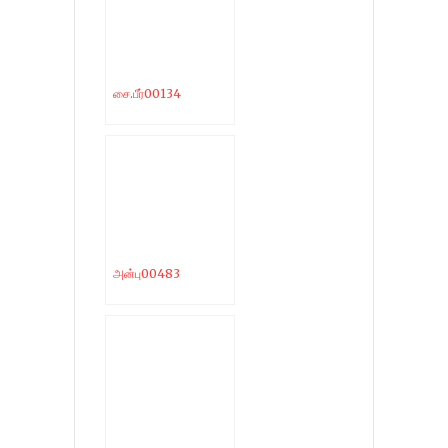
சை.பீர்00134
அன்பு00483