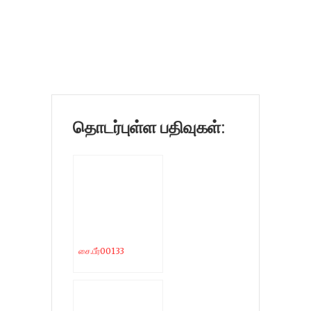
தொடர்புள்ள பதிவுகள்:
சை.பீர்00133